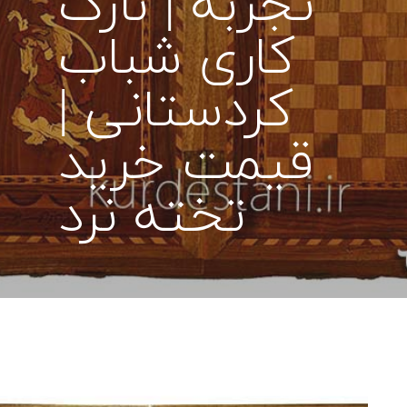
تجربه | نازک
کاری شباب
کردستانی |
قیمت خرید
تخته نرد