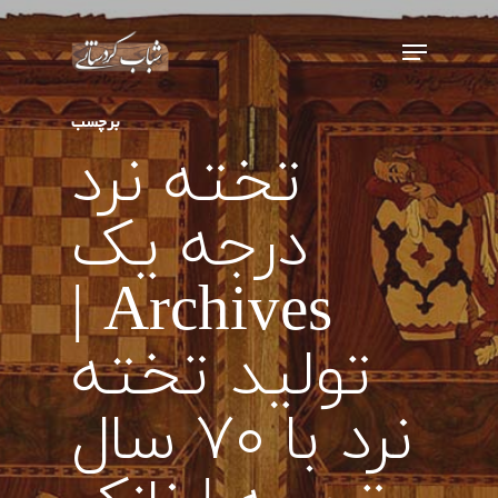
اینتر را برای جستجو و یا ESC برای بستن
برچسب
بفشارید
تخته نرد
درجه یک
Archives |
تولید تخته
نرد با ۷۰ سال