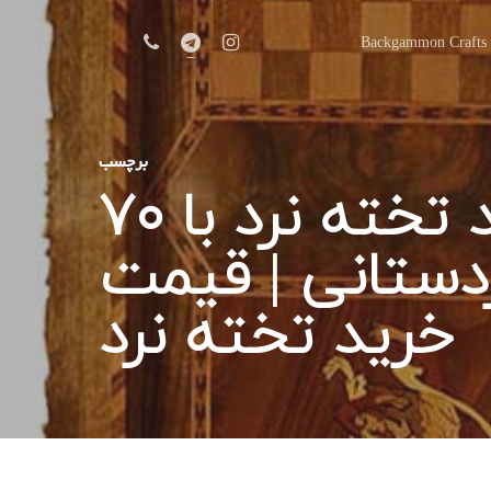
Backgammon Crafts
برچسب
تخته نرد کوچک Archives | تولید تخته نرد با ۷۰
ردستانی | قیمت
خرید تخته نرد