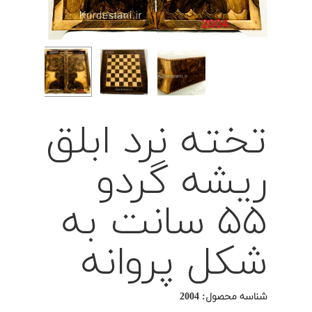
تخته نرد ابلق
ریشه گردو
۵۵ سانت به
شکل پروانه
شناسه محصول:
2004