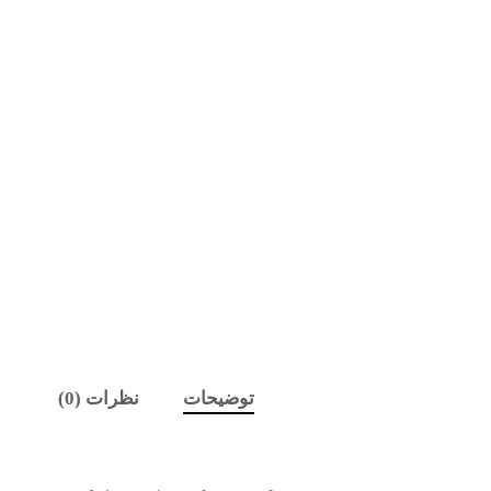
اینتر را برای جستجو و یا ESC برای بستن بفشارید
توضیحات
نظرات (0)